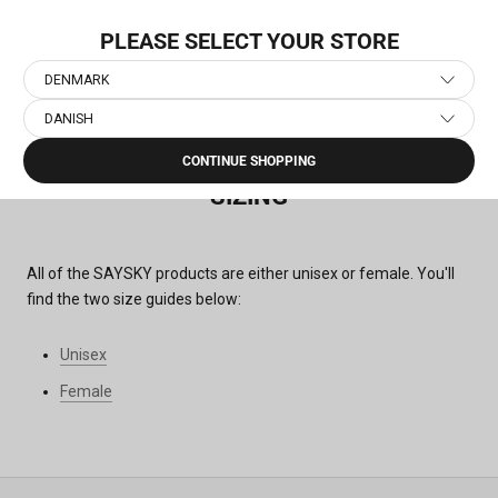
Gå
NYHED: PACE
til
PLEASE SELECT YOUR STORE
indhold
DENMARK
DANISH
Hjem
›
Sizing
CONTINUE SHOPPING
SIZING
All of the SAYSKY products are either unisex or female. You'll
find the two size guides below:
Unisex
Female