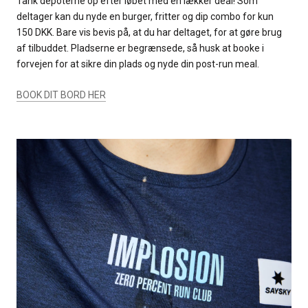
Tank depoterne op efter løbet med en lækker deal! Som
deltager kan du nyde en burger, fritter og dip combo for kun
150 DKK. Bare vis bevis på, at du har deltaget, for at gøre brug
af tilbuddet. Pladserne er begrænsede, så husk at booke i
forvejen for at sikre din plads og nyde din post-run meal.
BOOK DIT BORD HER