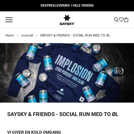
Gå
LEVERING NÆSTE DAG
til
indhold
Hjem
›
Journal
›
SAYSKY & FRIENDS - SOCIAL RUN MED TO ØL
SAYSKY & FRIENDS - SOCIAL RUN MED TO ØL
VI GIVER EN KOLD OMGANG