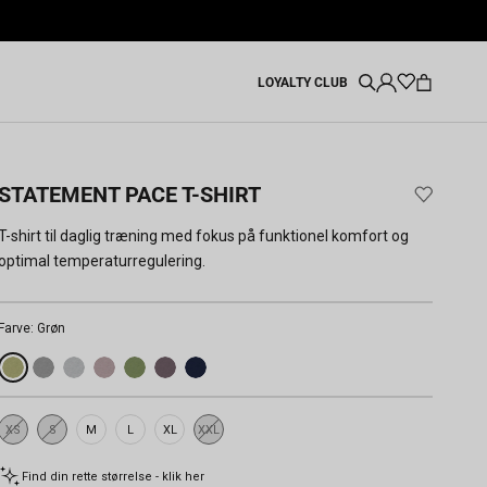
LOYALTY CLUB
STATEMENT PACE T-SHIRT
T-shirt til daglig træning med fokus på funktionel komfort og
optimal temperaturregulering.
Farve:
Grøn
XS
S
M
L
XL
XXL
Udsolgt
Udsolgt
Udsolgt
Find din rette størrelse - klik her