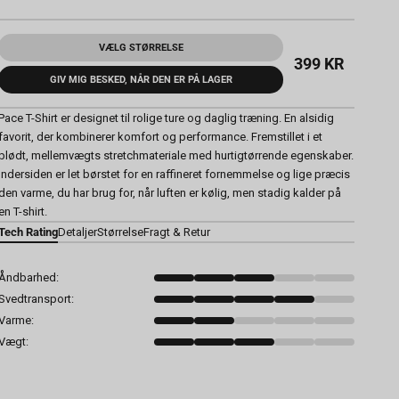
VÆLG STØRRELSE
399 KR
GIV MIG BESKED, NÅR DEN ER PÅ LAGER
Pace T-Shirt er designet til rolige ture og daglig træning. En alsidig
favorit, der kombinerer komfort og performance. Fremstillet i et
blødt, mellemvægts stretchmateriale med hurtigtørrende egenskaber.
Indersiden er let børstet for en raffineret fornemmelse og lige præcis
den varme, du har brug for, når luften er kølig, men stadig kalder på
en T-shirt.
Tech Rating
Detaljer
Størrelse
Fragt & Retur
Åndbarhed:
Svedtransport:
Varme:
Vægt: