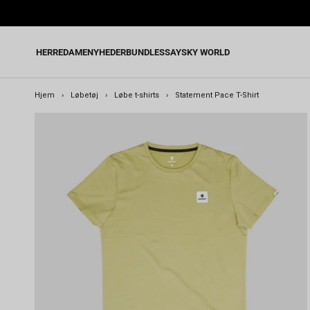
Gå
til
indhold
HERRE
DAME
NYHEDER
BUNDLES
SAYSKY WORLD
Hjem
›
Løbetøj
›
Løbe t-shirts
›
Statement Pace T-Shirt