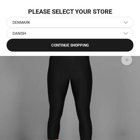
Gå
LEVERING NÆSTE DAG
til
PLEASE SELECT YOUR STORE
indhold
DENMARK
DANISH
Hjem
›
Herre Løbetøj
›
Herre Løbetights & Løbebukser
›
Motion+ 3/4 Tights
CONTINUE SHOPPING