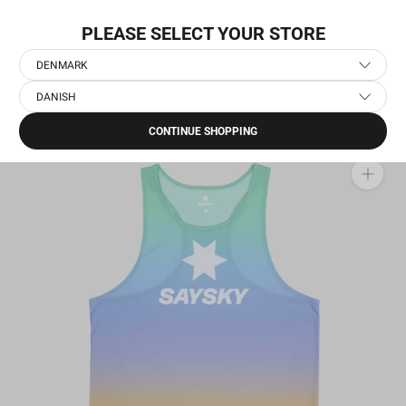
Gå
EKSPRESLEVERING I HELE VERDEN
til
PLEASE SELECT YOUR STORE
indhold
DENMARK
DANISH
Hjem
›
Herre Løbetøj
›
Herre Løbe Singletter
›
Drip Dye Flow Singlet
CONTINUE SHOPPING