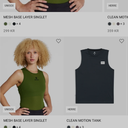
UNISEX
HERRE
MESH BASE LAYER SINGLET
CLEAN MOTI
+ 4
+ 3
299 KR
359 KR
UNISEX
HERRE
MESH BASE LAYER SINGLET
CLEAN MOTION TANK
+ 4
+ 3