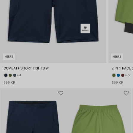
HERRE
HERRE
COMBAT+ SHORT TIGHTS 9''
2 IN 1 PACE 
+ 4
+ 5
599 KR
599 KR