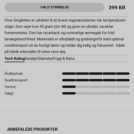
399 KR
VÆLG STØRRELSE
Flow Singletten er udviklet til at levere toppræstationer når temperaturen
stiger. Den vejer kun 45 gram (str. M) og giver en ultralet, raceklar
fornemmelse. Den har racerback og rummelige ærmegab for fuld
bevægelsesfrihed. Materialet er ultrablødt og gnidningsfrit med optimal
svedtransport så du hurtigt tørrer og holder dig kølig og fokuseret - både
på hårde intervaller til selve race day.
Tech Rating
Detaljer
Størrelse
Fragt & Retur
Åndbarhed:
Svedtransport:
Varme:
Vægt:
ANBEFALEDE PRODUKTER