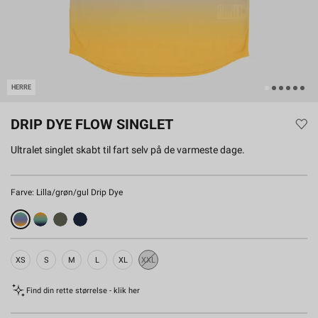
HERRE
DRIP DYE FLOW SINGLET
Ultralet singlet skabt til fart selv på de varmeste dage.
Farve:
Lilla/grøn/gul Drip Dye
XS
S
M
L
XL
XXL
Udsolgt
Find din rette størrelse - klik her