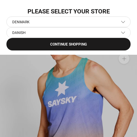
Gå
LEVERING NÆSTE DAG
til
PLEASE SELECT YOUR STORE
indhold
DENMARK
DANISH
Hjem
›
Drip Dye Flow Air Singlet
CONTINUE SHOPPING