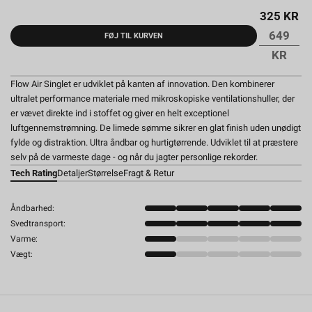
325 KR
649
FØJ TIL KURVEN
KR
Flow Air Singlet er udviklet på kanten af innovation. Den kombinerer
ultralet performance materiale med mikroskopiske ventilationshuller, der
er vævet direkte ind i stoffet og giver en helt exceptionel
luftgennemstrømning. De limede sømme sikrer en glat finish uden unødigt
fylde og distraktion. Ultra åndbar og hurtigtørrende. Udviklet til at præstere
selv på de varmeste dage - og når du jagter personlige rekorder.
Tech Rating
Detaljer
Størrelse
Fragt & Retur
Åndbarhed:
Svedtransport:
Varme:
Vægt: