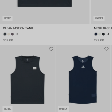
HERRE
UNISEX
CLEAN MOTION TANK
MESH BASE 
+ 3
+ 4
359 KR
299 KR
HERRE
UNISEX