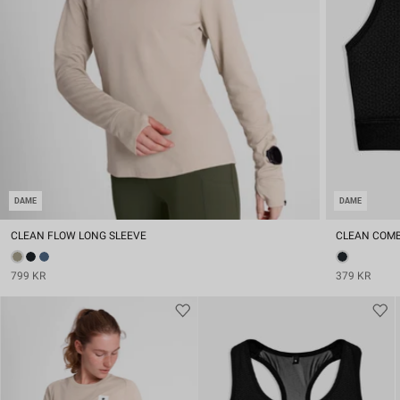
DAME
DAME
CLEAN FLOW LONG SLEEVE
CLEAN COMB
799 KR
379 KR