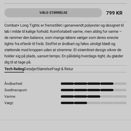
799 KR
VÆLG STØRRELSE
Combat+ Long Tights er fremstillet i genanvendt polyester og designet til
løb i milde til kølige forhold. Komfortabelt varme, men aldrig for varme –
de rammer den balance, som mange løbere vælger som deres eneste
tights fra efterår til forår. Stoffet er åndbart og føles utroligt blødt og
støttende mod kroppen uden at stramme. Et strømlinet design sikrer de
holder sig på plads, uanset tempo. En pålidelig hverdags-tight, du glæder
dig til at tage på.
Tech Rating
Detaljer
Størrelse
Fragt & Retur
Åndbarhed:
Svedtransport:
Varme:
Vægt: