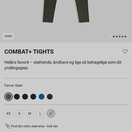
DAME
COMBAT+ TIGHTS
Helårs favorit – støttende, åndbare og lige så behagelige som dit
yndlingsgear.
Farve:
Grøn
XS
S
M
L
XL
Udsolgt
Find din rette størrelse - klik her