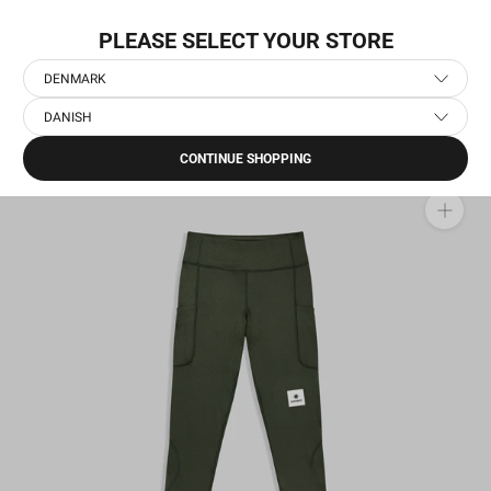
Gå
NYHED: PACE
til
PLEASE SELECT YOUR STORE
indhold
DENMARK
DANISH
Hjem
›
Dame Løbetøj
›
Dame Løbetights & Løbebukser
›
Combat+ Tights
CONTINUE SHOPPING