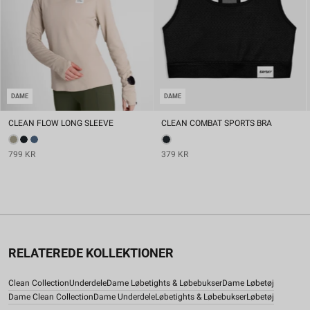
DAME
DAME
CLEAN FLOW LONG SLEEVE
CLEAN COMBAT SPORTS BRA
799 KR
379 KR
RELATEREDE KOLLEKTIONER
Clean Collection
Underdele
Dame Løbetights & Løbebukser
Dame Løbetøj
Dame Clean Collection
Dame Underdele
Løbetights & Løbebukser
Løbetøj