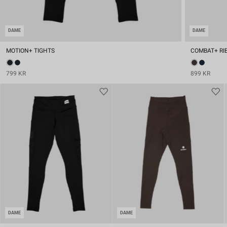
DAME
DAME
MOTION+ TIGHTS
COMBAT+ RI
799 KR
899 KR
DAME
DAME